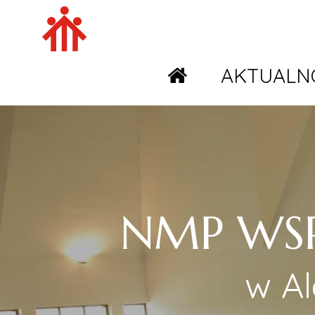
AKTUALN
NMP WS
w A