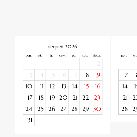
sierpień 2026
pon.
wt.
śr.
czw.
pt.
sob.
niedz.
pon.
wt
1
2
3
4
5
6
7
8
9
7
10
11
12
13
14
15
16
14
1
17
18
19
20
21
22
23
21
2
24
25
26
27
28
29
30
28
2
31