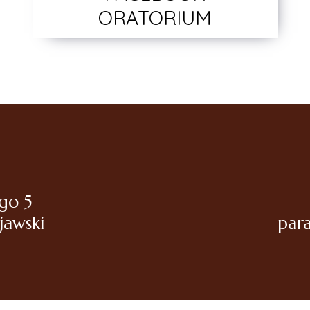
ORATORIUM
ego 5
jawski
par